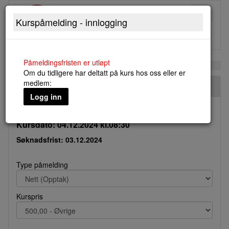
Toggle
Kurspåmelding - innlogging
navigati
Påmeldingsfristen er utløpt
Om du tidligere har deltatt på kurs hos oss eller er
medlem:
KI, tek, miljø og fremtidens design
Logg inn
Kursdato: 04.12.2024 kl.08:30
Søknadsfrist: 03.12.2024
Type påmelding
Kurspris