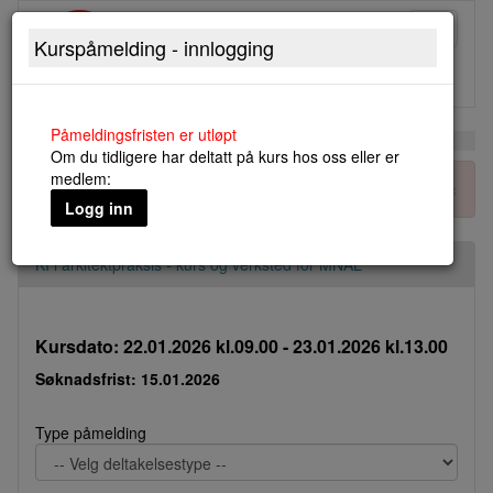
Toggle
Kurspåmelding - innlogging
navigati
Påmeldingsfristen er utløpt
Om du tidligere har deltatt på kurs hos oss eller er
medlem:
×
Kun medlemmer kan melde seg på dette kurset.
Logg inn
KI i arkitektpraksis - kurs og verksted for MNAL
Kursdato: 22.01.2026 kl.09.00 - 23.01.2026 kl.13.00
Søknadsfrist: 15.01.2026
Type påmelding