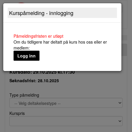
Toggle
Kurspåmelding - innlogging
navigati
Påmeldingsfristen er utløpt
Om du tidligere har deltatt på kurs hos oss eller er
medlem:
NALs materialtreff Bergen. Oslotre, og b+b arkitekter.
Logg inn
Kursdato: 29.10.2025 kl.17:30
Søknadsfrist: 28.10.2025
Type påmelding
Kurspris